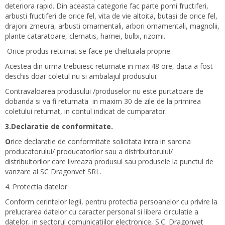
deteriora rapid. Din aceasta categorie fac parte pomi fructiferi,
arbusti fructiferi de orice fel, vita de vie altoita, butasi de orice fel,
drajoni zmeura, arbusti ornamentali, arbori ornamentali, magnolii,
plante cataratoare, clematis, hamei, bulbi, rizomi.
Orice produs returnat se face pe cheltuiala proprie.
Acestea din urma trebuiesc returnate in max 48 ore, daca a fost
deschis doar coletul nu si ambalajul produsului.
Contravaloarea produsului /produselor nu este purtatoare de
dobanda si va fi returnata in maxim 30 de zile de la primirea
coletului returnat, in contul indicat de cumparator.
3.Declaratie de conformitate.
O
rice declaratie de conformitate solicitata intra in sarcina
producatorului/ producatorilor sau a distribuitorului/
distribuitorilor care livreaza produsul sau produsele la punctul de
vanzare al SC Dragonvet SRL.
4. Protectia datelor
Conform cerintelor legii, pentru protectia persoanelor cu privire la
prelucrarea datelor cu caracter personal si libera circulatie a
datelor, in sectorul comunicatiilor electronice, S.C. Dragonvet