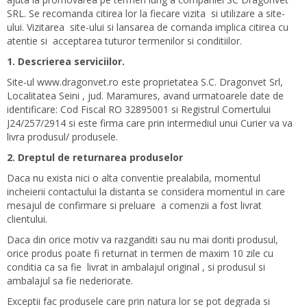
SRL. Se recomanda citirea lor la fiecare vizita si utilizare a site-
ului. Vizitarea site-ului si lansarea de comanda implica citirea cu
atentie si acceptarea tuturor termenilor si conditiilor.
1. Descrierea serviciilor.
Site-ul www.dragonvet.ro este proprietatea S.C. Dragonvet Srl,
Localitatea Seini , jud. Maramures, avand urmatoarele date de
identificare: Cod Fiscal RO 32895001 si Registrul Comertului
J24/257/2914 si este firma care prin intermediul unui Curier va va
livra produsul/ produsele.
2. Dreptul de returnarea produselor
Daca nu exista nici o alta conventie prealabila, momentul
incheierii contactului la distanta se considera momentul in care
mesajul de confirmare si preluare a comenzii a fost livrat
clientului.
Daca din orice motiv va razganditi sau nu mai doriti produsul,
orice produs poate fi returnat in termen de maxim 10 zile cu
conditia ca sa fie livrat in ambalajul original , si produsul si
ambalajul sa fie nederiorate.
Exceptii fac produsele care prin natura lor se pot degrada si