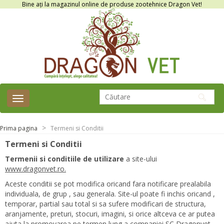
Bine ați la magazinul online de produse zootehnice Dragon Vet!
Toggle
navigation
Prima pagina
Termeni si Conditii
Termeni si Conditii
Termenii si conditiile de utilizare
a site-ului
www.dragonvet.ro.
Aceste conditii se pot modifica oricand fara notificare prealabila
individuala, de grup , sau generala. Site-ul poate fi inchis oricand ,
temporar, partial sau total si sa sufere modificari de structura,
aranjamente, preturi, stocuri, imagini, si orice altceva ce ar putea
ajuta la promovarea pe termen lung a companiei SC Dragonvet