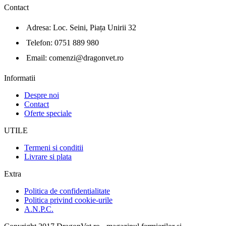
Contact
Adresa: Loc. Seini, Piața Unirii 32
Telefon: 0751 889 980
Email: comenzi@dragonvet.ro
Informatii
Despre noi
Contact
Oferte speciale
UTILE
Termeni si conditii
Livrare si plata
Extra
Politica de confidentialitate
Politica privind cookie-urile
A.N.P.C.