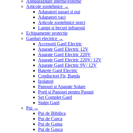
Antiparazitare interne/externe
Articole zootehnice
→
Adapatori pasari si pui
Adapatori vaci
Articole zootehnice porci
Lampi si becuri infrarosii
Echipamente protectie
Garduri electrice
→
Accesorii Gard Electric
Aparate Gard Electric 12V
Aparate Gard Electric 220V
Aparate Gard Electric 220V/ 12V
Aparate Gard Electric 9V/ 12V
Baterie Gard Electric
Conductori Fir, Banda
Izolatori
Panouri si Aparate Solare
Porti si Panouri pentru Pasuni
Set Complet Gard
Stalpi Gard
Pui
→
Pui de Bibilica
Pui de Curca
Pui de Gaina
Pui de Gasca