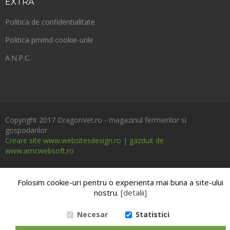
EXTRA
Politica de confidentialitate
Politica privind cookie-urile
A.N.P.C.
Copyright 2017 DragonVet.ro - magazinul fermierilor si
gospodarilor
Creare site www.websitesdesign.ro
|
gazduit de
www.amcwebsoft.ro
Folosim cookie-uri pentru o experienta mai buna a site-ului
nostru.
[detalii]
Necesar
Statistici