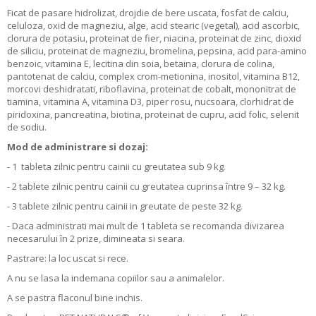
Ficat de pasare hidrolizat, drojdie de bere uscata, fosfat de calciu,
celuloza, oxid de magneziu, alge, acid stearic (vegetal), acid ascorbic,
clorura de potasiu, proteinat de fier, niacina, proteinat de zinc, dioxid
de siliciu, proteinat de magneziu, bromelina, pepsina, acid para-amino
benzoic, vitamina E, lecitina din soia, betaina, clorura de colina,
pantotenat de calciu, complex crom-metionina, inositol, vitamina B12,
morcovi deshidratati, riboflavina, proteinat de cobalt, mononitrat de
tiamina, vitamina A, vitamina D3, piper rosu, nucsoara, clorhidrat de
piridoxina, pancreatina, biotina, proteinat de cupru, acid folic, selenit
de sodiu.
Mod de administrare si dozaj:
- 1 tableta zilnic pentru cainii cu greutatea sub 9 kg.
- 2 tablete zilnic pentru cainii cu greutatea cuprinsa între 9 – 32 kg.
- 3 tablete zilnic pentru cainii in greutate de peste 32 kg.
- Daca administrati mai mult de 1 tableta se recomanda divizarea
necesarului în 2 prize, dimineata si seara.
Pastrare: la loc uscat si rece.
A nu se lasa la indemana copiilor sau a animalelor.
A se pastra flaconul bine inchis.