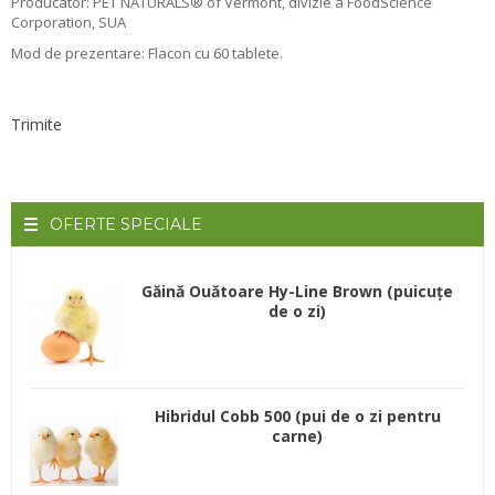
Producator: PET NATURALS
®
of Vermont, divizie a FoodScience
Corporation, SUA
Mod de prezentare: Flacon cu 60 tablete.
Trimite
OFERTE
SPECIALE
Găină Ouătoare Hy-Line Brown (puicuțe
de o zi)
Hibridul Cobb 500 (pui de o zi pentru
carne)