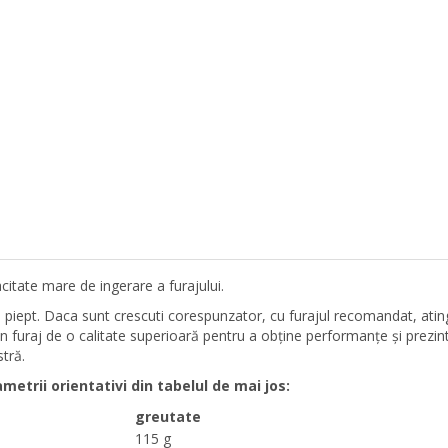
itate mare de ingerare a furajului.
i piept. Daca sunt crescuti corespunzator, cu furajul recomandat, atin
n furaj de o calitate superioară pentru a obține performanțe și prezin
stră.
metrii orientativi din tabelul de mai jos:
greutate
115 g