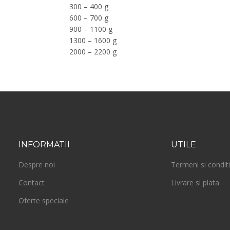
300 – 400 g
600 – 700 g
900 – 1100 g
1300 – 1600 g
2000 – 2200 g
INFORMATII
UTILE
Despre noi
Termeni si conditi
Contact
Livrare si plata
Oferte speciale