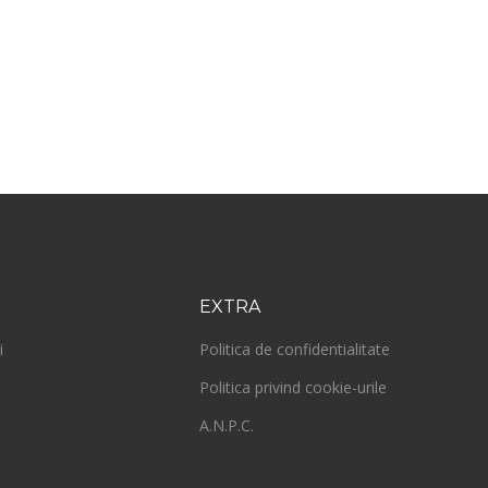
EXTRA
i
Politica de confidentialitate
Politica privind cookie-urile
A.N.P.C.