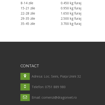
8-14 zile
0.450 kg furaj
15-21 zile
0.950 kg furaj
22-28 zile
1.650 kg furaj
29-35 zile
2.500 kg furaj
35-45 zile
3.700 kg furaj
CONTACT
Adresa: Loc. Seini, Piața Unirii 32
Telefon: 0751 889 980
Email: comenzi@dragonvet.ro