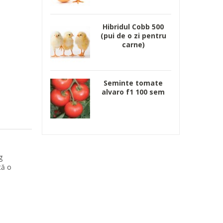
Hibridul Cobb 500
(pui de o zi pentru
carne)
Seminte tomate
alvaro f1 100 sem
g
tă o