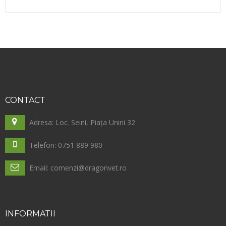
CONTACT
Adresa: Loc. Seini, Piața Unirii 32
Telefon: 0751 889 980
Email: comenzi@dragonvet.ro
INFORMATII