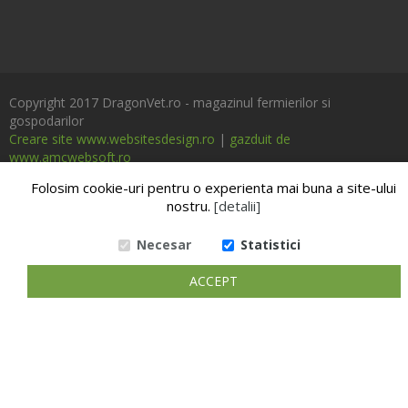
Copyright 2017 DragonVet.ro - magazinul fermierilor si
gospodarilor
Creare site www.websitesdesign.ro
|
gazduit de
www.amcwebsoft.ro
Folosim cookie-uri pentru o experienta mai buna a site-ului
nostru.
[detalii]
Necesar
Statistici
ACCEPT