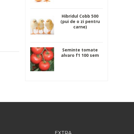
Hibridul Cobb 500
(pui de o zi pentru
carne)
Seminte tomate
alvaro f1 100 sem
EXTRA