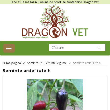
Bine ați la magazinul online de produse zootehnice Dragon Vet!
Toggle
navigation
Prima pagina
Seminte
Seminte legume
Seminte ardei iute h
Seminte ardei iute h