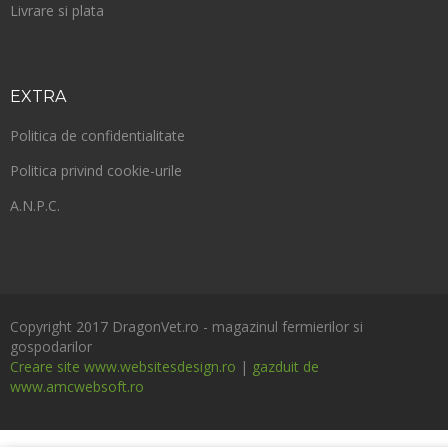
Livrare si plata
EXTRA
Politica de confidentialitate
Politica privind cookie-urile
A.N.P.C.
Copyright 2017 DragonVet.ro - magazinul fermierilor si
gospodarilor
Creare site www.websitesdesign.ro
|
gazduit de
www.amcwebsoft.ro