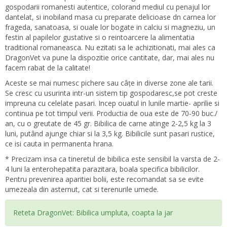
gospodarii romanesti autentice, colorand mediul cu penajul lor
dantelat, si inobiland masa cu preparate delicioase dn carnea lor
frageda, sanatoasa, si ouale lor bogate in calciu si magneziu, un
festin al papilelor gustative si o reintoarcere la alimentatia
traditional romaneasca. Nu ezitati sa le achizitionati, mai ales ca
DragonVet va pune la dispozitie orice cantitate, dar, mai ales nu
facem rabat de la calitate!
Aceste se mai numesc pichere sau câțe in diverse zone ale tarii.
Se cresc cu usurinta intr-un sistem tip gospodaresc,se pot creste
impreuna cu celelate pasari. Incep ouatul in lunile martie- aprilie si
continua pe tot timpul verii. Productia de oua este de 70-90 buc./
an, cu o greutate de 45 gr. Bibilica de carne atinge 2-2,5 kg la 3
luni, putând ajunge chiar si la 3,5 kg. Bibilicile sunt pasari rustice,
ce isi cauta in permanenta hrana.
* Precizam insa ca tineretul de bibilica este sensibil la varsta de 2-
4 luni la enterohepatita parazitara, boala specifica bibilicilor.
Pentru prevenirea aparitiei bolii, este recomandat sa se evite
umezeala din asternut, cat si terenurile umede.
Reteta DragonVet: Bibilica umpluta, coapta la jar