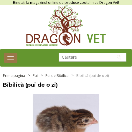
Bine ați la magazinul online de produse zootehnice Dragon Vet!
Toggle
navigation
Prima pagina
Pui
Pui de Bibilica
Bibilică (pui de o zi)
Bibilică (pui de o zi)