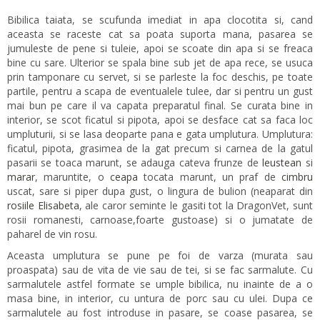
Bibilica taiata, se scufunda imediat in apa clocotita si, cand
aceasta se raceste cat sa poata suporta mana, pasarea se
jumuleste de pene si tuleie, apoi se scoate din apa si se freaca
bine cu sare. Ulterior se spala bine sub jet de apa rece, se usuca
prin tamponare cu servet, si se parleste la foc deschis, pe toate
partile, pentru a scapa de eventualele tulee, dar si pentru un gust
mai bun pe care il va capata preparatul final. Se curata bine in
interior, se scot ficatul si pipota, apoi se desface cat sa faca loc
umpluturii, si se lasa deoparte pana e gata umplutura. Umplutura:
ficatul, pipota, grasimea de la gat precum si carnea de la gatul
pasarii se toaca marunt, se adauga cateva frunze de
leustean
si
marar
, maruntite, o
ceapa
tocata marunt, un praf de
cimbru
uscat, sare si piper dupa gust, o lingura de bulion (neaparat din
rosiile Elisabeta
, ale caror seminte le gasiti tot la DragonVet, sunt
rosii romanesti, carnoase,foarte gustoase) si o jumatate de
paharel de vin rosu.
Aceasta umplutura se pune pe foi de varza (murata sau
proaspata) sau de vita de vie sau de tei, si se fac sarmalute. Cu
sarmalutele astfel formate se umple bibilica, nu inainte de a o
masa bine, in interior, cu untura de porc sau cu ulei. Dupa ce
sarmalutele au fost introduse in pasare, se coase pasarea, se