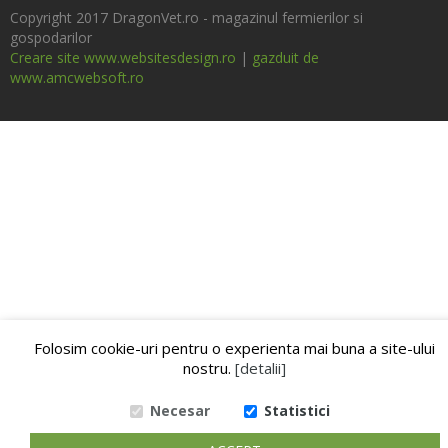
Copyright 2017 DragonVet.ro - magazinul fermierilor si
gospodarilor
Creare site www.websitesdesign.ro
|
gazduit de
www.amcwebsoft.ro
Folosim cookie-uri pentru o experienta mai buna a site-ului
nostru.
[detalii]
Necesar
Statistici