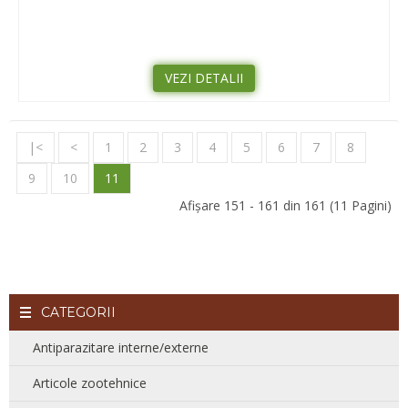
VEZI DETALII
|<
<
1
2
3
4
5
6
7
8
9
10
11
Afişare 151 - 161 din 161 (11 Pagini)
CATEGORII
Antiparazitare interne/externe
Articole zootehnice