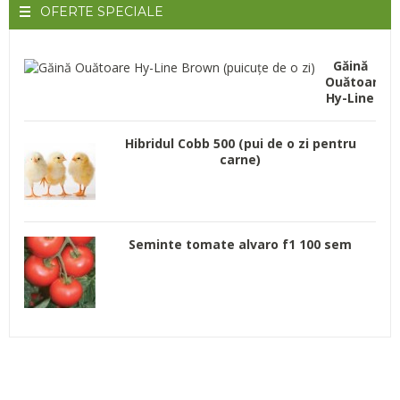
OFERTE
SPECIALE
Găină
Ouătoare
Hy-Line
Brown
(puicuțe
Hibridul Cobb 500 (pui de o zi pentru
de o zi)
carne)
Seminte tomate alvaro f1 100 sem