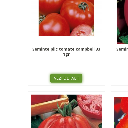
Seminte plic tomate campbell 33
Semin
1gr
VEZI DETALII