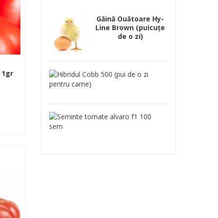
Găină Ouătoare Hy-
Line Brown (puicuțe
de o zi)
 1gr
Hibridul
Cobb
500
(pui
de
Seminte
o
tomate
zi
alvaro
pentru
f1
carne)
100
sem