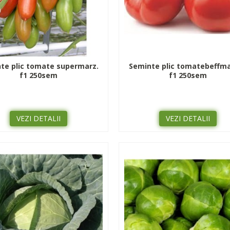
te plic tomate supermarz.
Seminte plic tomatebeffm
f1 250sem
f1 250sem
VEZI DETALII
VEZI DETALII