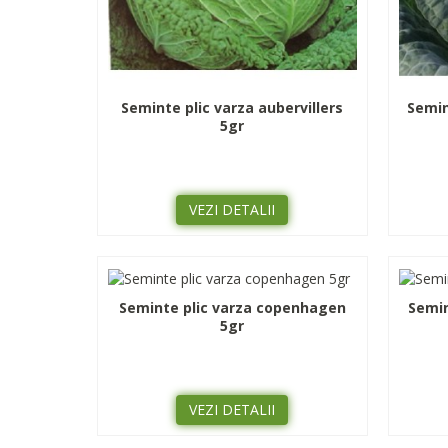
Seminte plic varza aubervillers
Semin
5gr
VEZI DETALII
Seminte plic varza copenhagen
Semin
5gr
VEZI DETALII