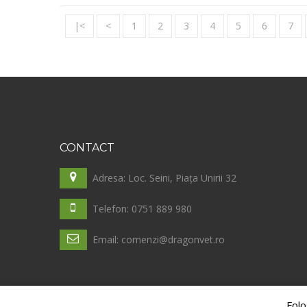
|<
<
1
2
3
4
5
6
7
CONTACT
Adresa: Loc. Seini, Piața Unirii 32
Telefon: 0751 889 980
Email: comenzi@dragonvet.ro
Folo