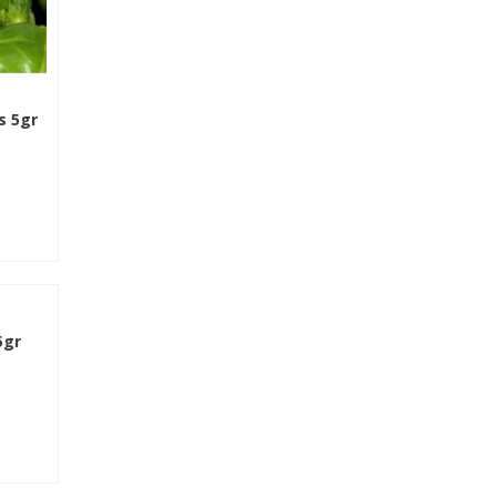
s 5gr
5gr