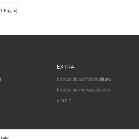
1 Pagini)
EXTRA
i
Politica de confidentialitate
Politica privind cookie-urile
A.N.P.C.
talii]