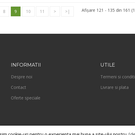
Afişare 121 - 135 din 161 (1
8
9
10
11
>
>|
INFORMATII
UTILE
Despre noi
Termeni si conditi
Contact
Livrare si plata
Oferte speciale
sim cookie-uri pentru o experienta mai buna a site-ului nostru.
[de