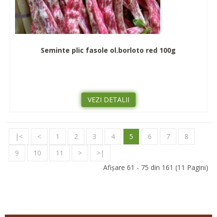
Seminte plic fasole ol.borloto red 100g
VEZI DETALII
|<
<
1
2
3
4
5
6
7
8
9
10
11
>
>|
Afişare 61 - 75 din 161 (11 Pagini)