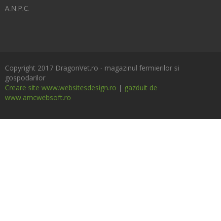
A.N.P.C.
Copyright 2017 DragonVet.ro - magazinul fermierilor si
gospodarilor
Creare site www.websitesdesign.ro
|
gazduit de
www.amcwebsoft.ro